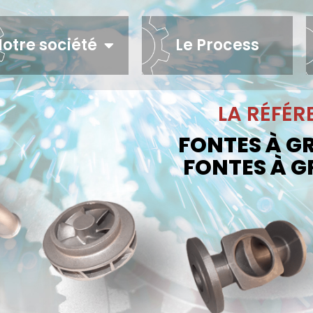
otre société
Le Process
LA RÉFÉR
FONTES À G
FONTES À G